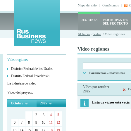
Mapa del sitio
|
Contáctanos
|
R
REGIONES
PARTICIPANTES
DEL PROYECTO
Al Inicio
/
Video
/ Video regiones
Video regiones
Video regiones
Disitrito Federal de los Urales
Parametros - maximizar
Distrito Federal Privolzhski
La industria de video
Vídeo por
octubre
De
2025
Video del proyecto
Lista de vídeos está vacía
Octubre
2025
1
2
3
4
5
6
7
8
9
10
11
12
13
14
15
16
17
18
19