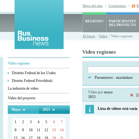
Mapa del sitio
|
Contáctanos
|
R
REGIONES
PARTICIPANTES
DEL PROYECTO
Al Inicio
/
Video
/ Video regiones
Video regiones
Video regiones
Disitrito Federal de los Urales
Parametros - maximizar
Distrito Federal Privolzhski
La industria de video
Vídeo por
mayo
De
2023
Video del proyecto
Lista de vídeos está vacía
Mayo
2023
1
2
3
4
5
6
7
8
9
10
11
12
13
14
15
16
17
18
19
20
21