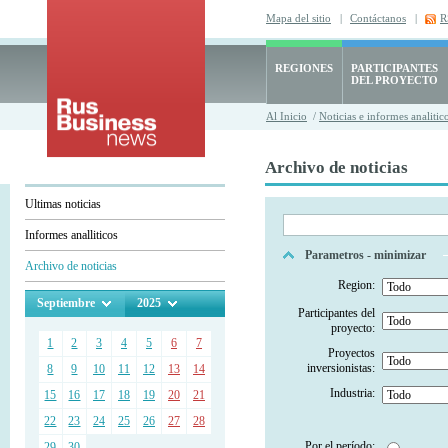
Mapa del sitio
|
Contáctanos
|
R
REGIONES
PARTICIPANTES
DEL PROYECTO
Al Inicio
/
Noticias e informes analitic
Archivo de noticias
Ultimas noticias
Informes analliticos
Parametros - minimizar
Archivo de noticias
Region:
Septiembre
2025
Participantes del
proyecto:
1
2
3
4
5
6
7
Proyectos
inversionistas:
8
9
10
11
12
13
14
Industria:
15
16
17
18
19
20
21
22
23
24
25
26
27
28
Por el período:
29
30