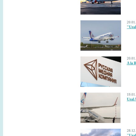
20.01
"Ural
20.01
A la R
19.01
Ural A
28.12
"Ural