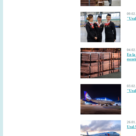
09.02
"Ural
04.02
En la
escori
03.02
"Ural
26.01
Ural 