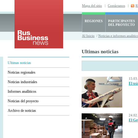
Mapa del sitio
|
Contáctanos
|
R
REGIONES
PARTICIPANTES
DEL PROYECTO
Al Inicio
/
Noticias e informes analitic
Ultimas noticias
Ultimas noticias
Noticias regionales
15.03
Noticias industriales
El trá
Informes analliticos
Noticias del proyecto
Archivo de noticias
24.02
El Gr