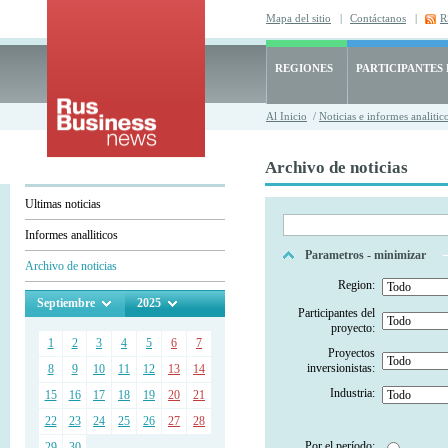
Mapa del sitio
|
Contáctanos
|
R
REGIONES
PARTICIPANTES
Al Inicio
/
Noticias e informes analitic
Archivo de noticias
Ultimas noticias
Informes analliticos
Parametros - minimizar
Archivo de noticias
Region:
Septiembre
2025
Participantes del
proyecto:
1
2
3
4
5
6
7
Proyectos
inversionistas:
8
9
10
11
12
13
14
Industria:
15
16
17
18
19
20
21
22
23
24
25
26
27
28
Por el período:
29
30