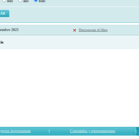
mes
ano
todo
tiembre 2025
Desconectar el filtro
cía
yectos inversionistas
Consulados y representaciones