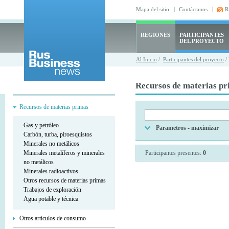
Mapa del sitio
|
Contáctanos
|
R
REGIONES
PARTICIPANTES
DEL PROYECTO
Al Inicio
/
Participantes del proyecto
/ 
Recursos de materias p
Recursos de materias primas
Gas y petróleo
Parametros - maximizar
Carbón, turba, piroesquistos
Minerales no metálicos
Minerales metalíferos y minerales
Participantes presentes:
0
no metálicos
Minerales radioactivos
Otros recursos de materias primas
Trabajos de exploración
Agua potable y técnica
Otros artículos de consumo