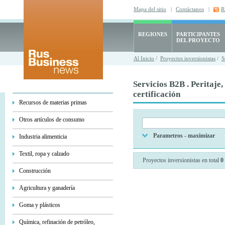
Mapa del sitio
|
Contáctanos
|
R
REGIONES
PARTICIPANTES
DEL PROYECTO
Al Inicio
/
Proyectos inversionistas
/
S
Servicios В2В . Peritaje,
certificación
Recursos de materias primas
Otros artículos de consumo
Parametros - maximizar
Industria alimenticia
Textil, ropa y calzado
Proyectos inversionistas en total
0
Construcción
Agricultura y ganadería
Goma y plásticos
Química, refinación de petróleo,