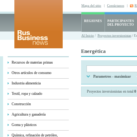
Mapa del sitio
|
Contáctanos
|
R
REGIONES
PARTICIPANTES
DEL PROYECTO
Al Inicio
/
Proyectos inversionistas
/ E
Energética
Recursos de materias primas
Otros artículos de consumo
Parametros - maximizar
Industria alimenticia
Proyectos inversionistas en total
0
Textil, ropa y calzado
Construcción
Agricultura y ganadería
Goma y plásticos
Química, refinación de petróleo,