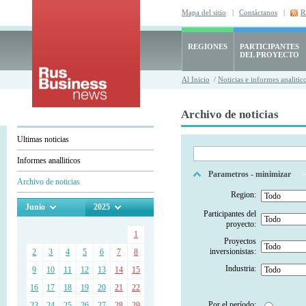
Mapa del sitio
|
Contáctanos
|
R
REGIONES
PARTICIPANTES
DEL PROYECTO
Al Inicio
/
Noticias e informes analitic
Archivo de noticias
Ultimas noticias
Informes analliticos
Parametros - minimizar
Archivo de noticias
Region:
Junio
2025
Participantes del
proyecto:
1
Proyectos
inversionistas:
2
3
4
5
6
7
8
Industria:
9
10
11
12
13
14
15
16
17
18
19
20
21
22
Por el período:
23
24
25
26
27
28
29