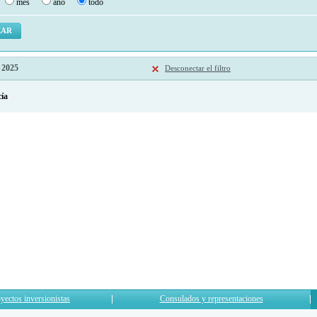
mes
ano
todo
 2025
Desconectar el filtro
cía
yectos inversionistas
Consulados y representaciones