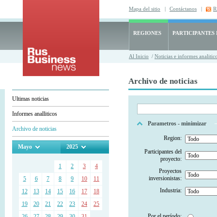
Mapa del sitio
|
Contáctanos
|
R
REGIONES
PARTICIPANTES
Al Inicio
/
Noticias e informes analitic
Archivo de noticias
Ultimas noticias
Informes analliticos
Parametros - minimizar
Archivo de noticias
Region:
Mayo
2025
Participantes del
proyecto:
1
2
3
4
Proyectos
inversionistas:
5
6
7
8
9
10
11
Industria:
12
13
14
15
16
17
18
19
20
21
22
23
24
25
Por el período:
26
27
28
29
30
31