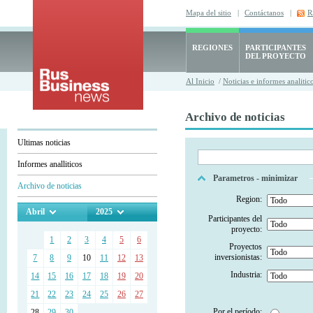
Mapa del sitio
|
Contáctanos
|
R
REGIONES
PARTICIPANTES
DEL PROYECTO
Al Inicio
/
Noticias e informes analitic
Archivo de noticias
Ultimas noticias
Informes analliticos
Parametros - minimizar
Archivo de noticias
Region:
Abril
2025
Participantes del
proyecto:
1
2
3
4
5
6
Proyectos
inversionistas:
7
8
9
10
11
12
13
Industria:
14
15
16
17
18
19
20
21
22
23
24
25
26
27
Por el período:
28
29
30