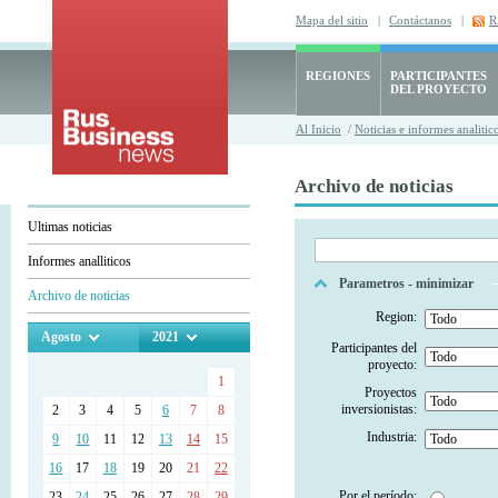
Mapa del sitio
|
Contáctanos
|
R
REGIONES
PARTICIPANTES
DEL PROYECTO
Al Inicio
/
Noticias e informes analitic
Archivo de noticias
Ultimas noticias
Informes analliticos
Parametros - minimizar
Archivo de noticias
Region:
Agosto
2021
Participantes del
proyecto:
1
Proyectos
inversionistas:
2
3
4
5
6
7
8
Industria:
9
10
11
12
13
14
15
16
17
18
19
20
21
22
Por el período:
23
24
25
26
27
28
29