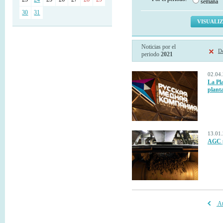
semana
30
31
Noticias por el
De
periodo
2021
02.04.
La Pl
plant
13.01.
AGC p
At