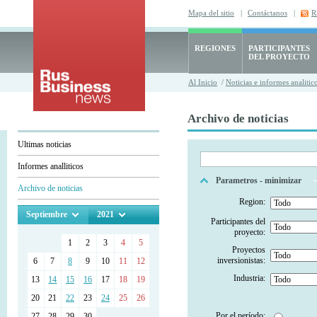
Mapa del sitio
|
Contáctanos
|
R
REGIONES
PARTICIPANTES
DEL PROYECTO
Al Inicio
/
Noticias e informes analitic
Archivo de noticias
Ultimas noticias
Informes analliticos
Parametros - minimizar
Archivo de noticias
Region:
Septiembre
2021
Participantes del
proyecto:
1
2
3
4
5
Proyectos
inversionistas:
6
7
8
9
10
11
12
Industria:
13
14
15
16
17
18
19
20
21
22
23
24
25
26
Por el período:
27
28
29
30