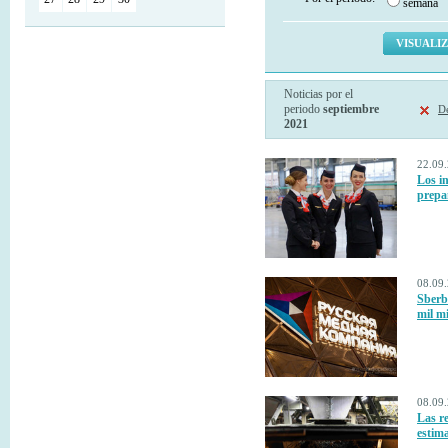
semana
Noticias por el
periodo
septiembre
De
2021
22.09.
Los in
prepa
08.09.
Sberb
mil mi
08.09.
Las r
estima