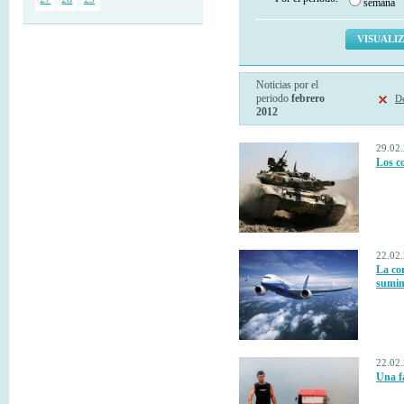
semana
Noticias por el
periodo
febrero
De
2012
29.02.
Los co
22.02.
La co
sumin
22.02.
Una fa