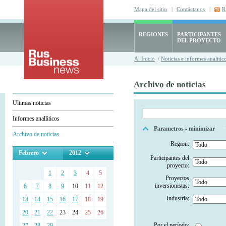
Mapa del sitio
|
Contáctanos
|
R
REGIONES
PARTICIPANTES
DEL PROYECTO
Al Inicio
/
Noticias e informes analitic
Archivo de noticias
Ultimas noticias
Informes analliticos
Parametros - minimizar
Archivo de noticias
Region:
Febrero
2012
Participantes del
proyecto:
1
2
3
4
5
Proyectos
inversionistas:
6
7
8
9
10
11
12
Industria:
13
14
15
16
17
18
19
20
21
22
23
24
25
26
Por el período:
27
28
29