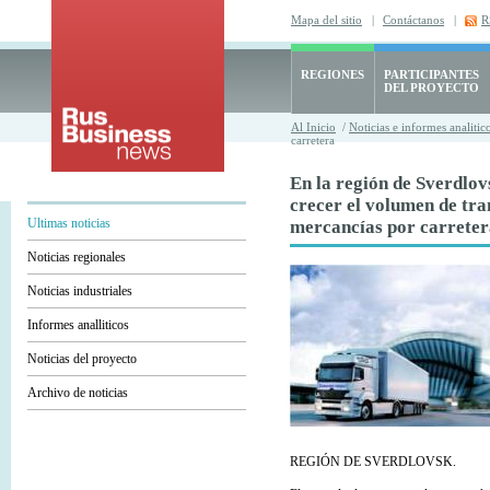
Mapa del sitio
|
Contáctanos
|
R
REGIONES
PARTICIPANTES
DEL PROYECTO
Al Inicio
/
Noticias e informes analitic
carretera
En la región de Sverdlo
crecer el volumen de tra
Ultimas noticias
mercancías por carrete
Noticias regionales
Noticias industriales
Informes analliticos
Noticias del proyecto
Archivo de noticias
REGIÓN DE SVERDLOVSK.