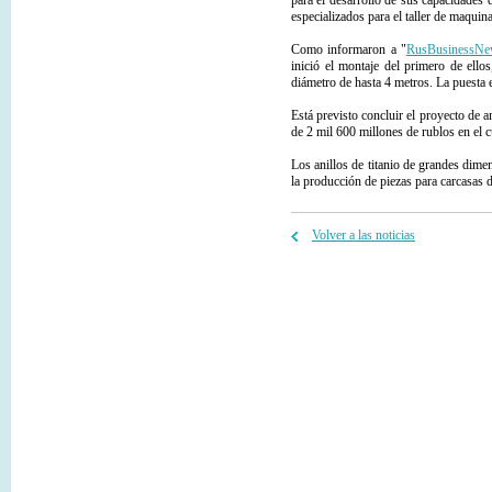
para el desarrollo de sus capacidade
especializados para el taller de maquin
Como informaron a "
RusBusinessNe
inició el montaje del primero de ello
diámetro de hasta 4 metros. La puesta 
Está previsto concluir el proyecto de a
de 2 mil 600 millones de rublos en el c
Los anillos de titanio de grandes di
la producción de piezas para carcasas 
Volver a las noticias