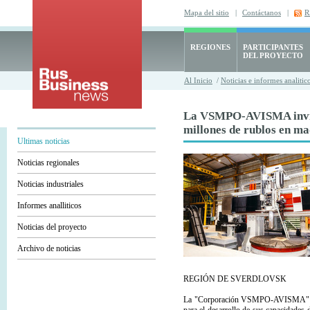
Mapa del sitio
|
Contáctanos
|
R
REGIONES
PARTICIPANTES
DEL PROYECTO
Al Inicio
/
Noticias e informes analitic
La VSMPO-AVISMA invie
millones de rublos en m
Ultimas noticias
Noticias regionales
Noticias industriales
Informes analliticos
Noticias del proyecto
Archivo de noticias
REGIÓN DE SVERDLOVSK
La "Corporación VSMPO-AVISMA" S.A.