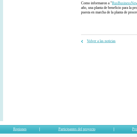
Como informaron a "
RusBusinessNe
año, una planta de beneficio para la pr
puesta en marcha de la planta de proces
Volver a las noticias
Regiones
Participantes del proyecto
Pro