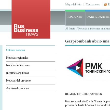
Mapa del sitio
|
Contáctanos
|
R
REGIONES
PARTICIPANTES
Al Inicio
/
Noticias e informes analitic
Gazprombank abrió una l
Ultimas noticias
Noticias regionales
Noticias industriales
Informes analliticos
Noticias del proyecto
Archivo de noticias
REGIÓN DE CHELYABINSK
Gazprombank abrió a la "Planta de pro
período de hasta 12 años. Los fondos t