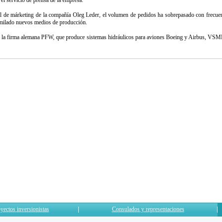
 el servicio de prensa de la empresa.
al de márketing de la compañía Oleg Leder, el volumen de pedidos ha sobrepasado con frecuenc
lado nuevos medios de producción.
n la firma alemana PFW, que produce sistemas hidráulicos para aviones Boeing y Airbus, V
yectos inversionistas
Consulados y representaciones