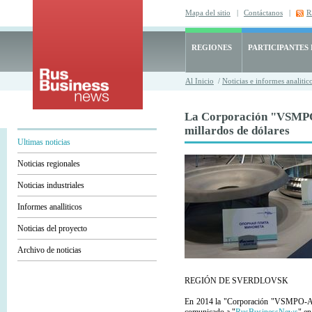
Mapa del sitio
|
Contáctanos
|
R
REGIONES
PARTICIPANTES
Al Inicio
/
Noticias e informes analitic
La Corporación "VSMPO
millardos de dólares
Ultimas noticias
Noticias regionales
Noticias industriales
Informes analliticos
Noticias del proyecto
Archivo de noticias
REGIÓN DE SVERDLOVSK
En 2014 la "Corporación "VSMPO-AVIS