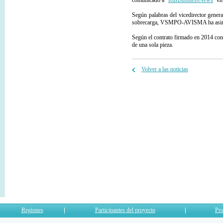
comunicado a "
RusBusinessNews
" en
Según palabras del vicedirector gener
sobrecarga, VSMPO-AVISMA ha asimi
Según el contrato firmado en 2014 co
de una sola pieza.
Volver a las noticias
Regiones
Participantes del proyecto
Pro