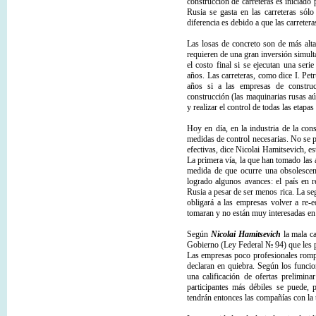
construcción de carreteras es iniciado 
Rusia se gasta en las carreteras s
diferencia es debido a que las carreter
Las losas de concreto son de más alta
requieren de una gran inversión simult
el costo final si se ejecutan una ser
años. Las carreteras, como dice I. Pe
años si a las empresas de construc
construcción (las maquinarias rusas aún
y realizar el control de todas las etapas
Hoy en día, en la industria de la cons
medidas de control necesarias. No se pu
efectivas, dice Nicolai Hamitsevich, es
La primera vía, la que han tomado las a
medida de que ocurre una obsolescenc
logrado algunos avances: el país en re
Rusia a pesar de ser menos rica. La seg
obligará a las empresas volver a re-
tomaran y no están muy interesadas en 
Según
Nicolai Hamitsevich
la mala ca
Gobierno (Ley Federal № 94) que les pe
Las empresas poco profesionales rompe
declaran en quiebra. Según los funcio
una calificación de ofertas prelimina
participantes más débiles se puede, 
tendrán entonces las compañías con la 