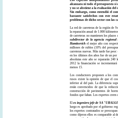
Los expertos independientes pred
alcanzara ni todo el presupuesto si
y no se abstiene a la evaluación de
Sin embargo, como entendió el com
bastante satisfechos con este esta
problemas de dicho sector con las ca
La red de carreteras de la región de 
la reparación anual de 1.000 kilómetro
de carreteras no mantienen los plazos d
subdirector de la agencia regional 
Hamitsevich
el mejor año con respecto
millones de rublos (10% del presupue
carreteras nuevas. Más tarde fue peor:
en los últimos dos años fue de un por 
absolutas este año se repararán 240 k
2012 la financiación se incrementará
menos 15.
Los conductores proponen a los const
rusos existe la opinión de que el co
inferior al del país. La diferencia su
están convencidos de que la reducci
construcción de pavimentos de hormi
fondos que faltan. Los expertos creen
El
ex ingeniero jefe de SA "URAL
luego es aprobado por el gobierno reg
los expertos contratados se preocupan
como dijeron ellos es comparable al d