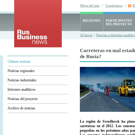
Mapa del sitio
|
Contáctanos
|
R
REGIONES
PARTICIPANTES
DEL PROYECTO
Al Inicio
/
Noticias e informes analitic
Carreteras en mal estado
de Rusia?
Ultimas noticias
Noticias regionales
Noticias industriales
Informes analliticos
Noticias del proyecto
Archivo de noticias
La región de Sverdlovsk ha plane
carreteras en el 2012. Los constru
pequeñas en los próximos años para