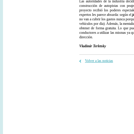
Las autoridades de la industria decid
construcción de autopistas con peaj
proyecto recibió los poderes especial
expertos les parece absurda: según el
j
no van a cubrir los gastos nunca porqu
vehículos por día). Además, la mentalid
obtener de forma gratuita. Lo que pue
conductores a utilizar las mismas ya q
dirección.
Vladimir Terletsky
Volver a las noticias