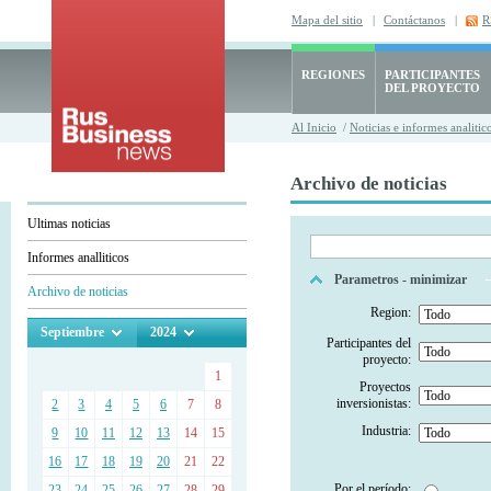
Mapa del sitio
|
Contáctanos
|
R
REGIONES
PARTICIPANTES
DEL PROYECTO
Al Inicio
/
Noticias e informes analitic
Archivo de noticias
Ultimas noticias
Informes analliticos
Parametros - minimizar
Archivo de noticias
Region:
Septiembre
2024
Participantes del
proyecto:
1
Proyectos
inversionistas:
2
3
4
5
6
7
8
Industria:
9
10
11
12
13
14
15
16
17
18
19
20
21
22
Por el período:
23
24
25
26
27
28
29