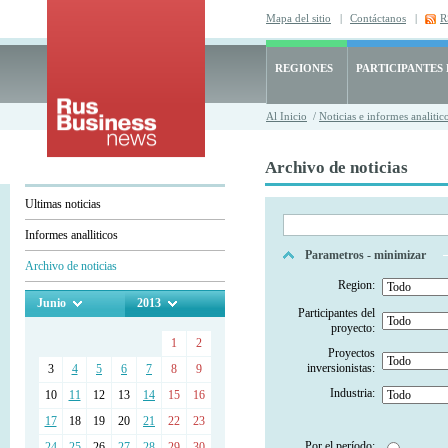
Mapa del sitio
|
Contáctanos
|
R
REGIONES
PARTICIPANTES
Al Inicio
/
Noticias e informes analitic
Archivo de noticias
Ultimas noticias
Informes analliticos
Parametros - minimizar
Archivo de noticias
Region:
Junio
2013
Participantes del
proyecto:
1
2
Proyectos
inversionistas:
3
4
5
6
7
8
9
Industria:
10
11
12
13
14
15
16
17
18
19
20
21
22
23
Por el período:
24
25
26
27
28
29
30