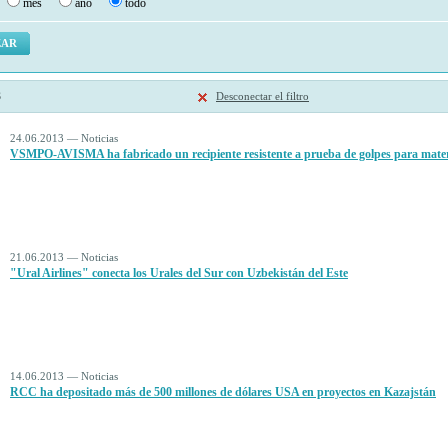
mes
ano
todo
3
Desconectar el filtro
24.06.2013 — Noticias
VSMPO-AVISMA ha fabricado un recipiente resistente a prueba de golpes para materi
21.06.2013 — Noticias
"Ural Airlines" conecta los Urales del Sur con Uzbekistán del Este
14.06.2013 — Noticias
RCC ha depositado más de 500 millones de dólares USA en proyectos en Kazajstán